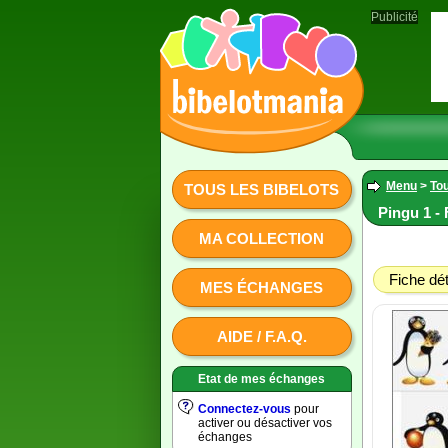
Publicité
Menu
>
Tou
TOUS LES BIBELOTS
Pingu 1 - 
MA COLLECTION
Fiche dét
MES ÉCHANGES
AIDE / F.A.Q.
Etat de mes échanges
Connectez-vous
pour
activer ou désactiver vos
échanges