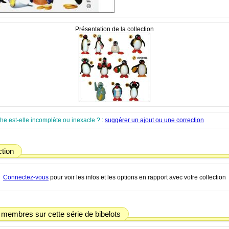
Présentation de la collection
che est-elle incomplète ou inexacte ? :
suggérer un ajout ou une correction
ction
Connectez-vous
pour voir les infos et les options en rapport avec votre collection
 membres sur cette série de bibelots