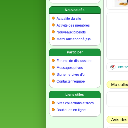
Nouveautés
Actualité du site
Activité des membres
Nouveaux bibelots
Merci aux abonné(e)s
Participer
Forums de discussions
Cette fi
Messages privés
Signer le Livre d'or
Contacter l'équipe
Ma colle
Liens utiles
Sites collections et trocs
Boutiques en ligne
Avis des