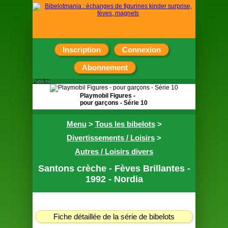
Inscription
Connexion
Abonnement
Publicité
Playmobil Figures -
pour garçons - Série 10
Pochette surprise
Menu
>
Tous les bibelots
>
contenant une figurine
Divertissements / Loisirs
>
Autres / Loisirs divers
Santons crèche - Fèves Brillantes -
1992 - Nordia
Fiche détaillée de la série de bibelots