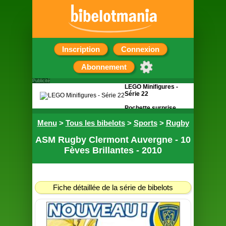
Inscription
Connexion
Abonnement
Publicité
LEGO Minifigures -
Série 22
Pochette surprise
contenant une
Menu
>
Tous les bibelots
figurine
>
Sports
>
Rugby
ASM Rugby Clermont Auvergne - 10
Fèves Brillantes - 2010
Fiche détaillée de la série de bibelots