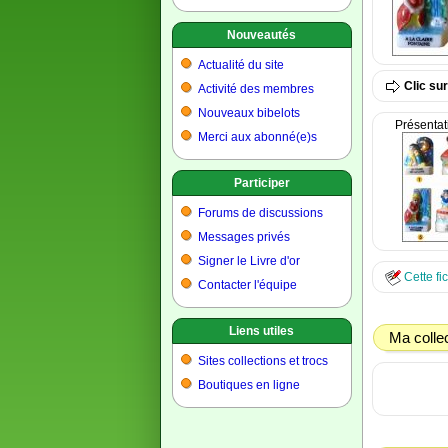
Nouveautés
Actualité du site
Clic su
Activité des membres
Nouveaux bibelots
Présentat
Merci aux abonné(e)s
Participer
Forums de discussions
Messages privés
Signer le Livre d'or
Cette fi
Contacter l'équipe
Liens utiles
Ma colle
Sites collections et trocs
Boutiques en ligne