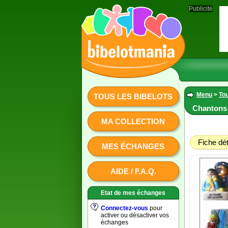
Publicité
Menu
>
Tou
TOUS LES BIBELOTS
Chantons a
MA COLLECTION
Fiche dét
MES ÉCHANGES
AIDE / F.A.Q.
Etat de mes échanges
Connectez-vous
pour
activer ou désactiver vos
échanges