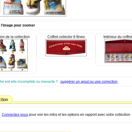
r l'image pour zoomer
ion de la collection
Coffret collector 8 fèves
Intérieur du coffre
che est-elle incomplète ou inexacte ? :
suggérer un ajout ou une correction
ction
Connectez-vous
pour voir les infos et les options en rapport avec votre collection