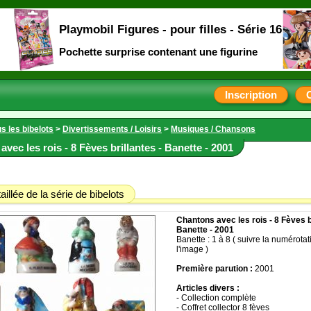
Playmobil Figures - pour filles - Série 16
Pochette surprise contenant une figurine
Inscription
s les bibelots
>
Divertissements / Loisirs
>
Musiques / Chansons
vec les rois - 8 Fèves brillantes - Banette - 2001
aillée de la série de bibelots
Chantons avec les rois - 8 Fèves br
Banette - 2001
Banette : 1 à 8 ( suivre la numérotat
l'image )
Première parution :
2001
Articles divers :
- Collection complète
- Coffret collector 8 fèves