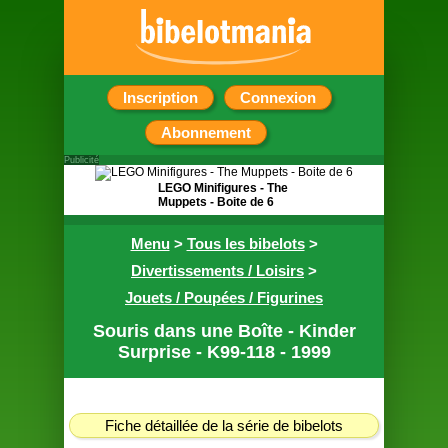
Inscription
Connexion
Abonnement
Publicité
LEGO Minifigures - The
Muppets - Boite de 6
6 pochettes surprise
Menu
>
Tous les bibelots
>
contenant chacune
une figurine
Divertissements / Loisirs
>
Jouets / Poupées / Figurines
Souris dans une Boîte - Kinder
Surprise - K99-118 - 1999
Fiche détaillée de la série de bibelots