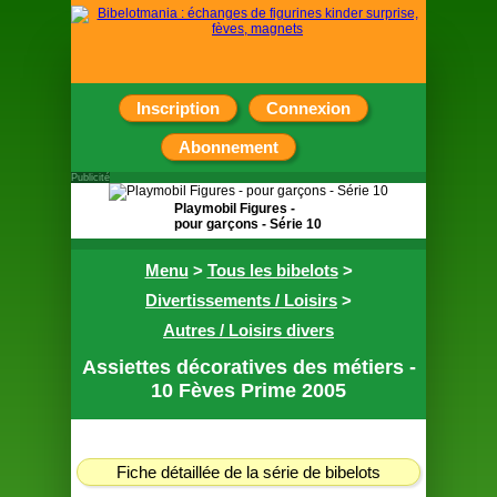
Inscription
Connexion
Abonnement
Publicité
Playmobil Figures -
pour garçons - Série 10
Pochette surprise
Menu
>
Tous les bibelots
>
contenant une figurine
Divertissements / Loisirs
>
Autres / Loisirs divers
Assiettes décoratives des métiers -
10 Fèves Prime 2005
Fiche détaillée de la série de bibelots