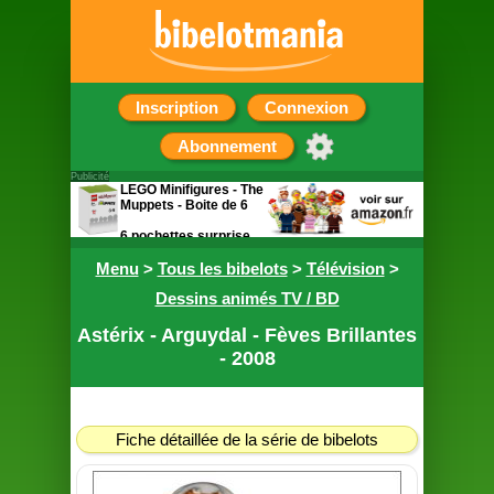
Inscription
Connexion
Abonnement
Publicité
LEGO Minifigures - The
Muppets - Boite de 6
6 pochettes surprise
contenant chacune
Menu
une figurine
>
Tous les bibelots
>
Télévision
>
Dessins animés TV / BD
Astérix - Arguydal - Fèves Brillantes
- 2008
Fiche détaillée de la série de bibelots