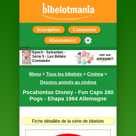
Inscription
Connexion
Abonnement
Publicité
Epoch - Sylvanian -
Série 5 - Les Bébés
Costumés
Sachet surprise
Menu
contenant une figurine
>
Tous les bibelots
>
Cinéma
>
Dessins animés au cinéma
Pocahontas Disney - Fun Caps 280
Pogs - Ehapa 1994 Allemagne
Fiche détaillée de la série de bibelots