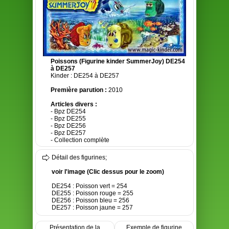
Poissons (Figurine kinder SummerJoy) DE254
à DE257
Kinder : DE254 à DE257
Première parution :
2010
Articles divers :
- Bpz DE254
- Bpz DE255
- Bpz DE256
- Bpz DE257
- Collection complète
Détail des figurines;
voir l'image (Clic dessus pour le zoom)
DE254 : Poisson vert = 254
DE255 : Poisson rouge = 255
DE256 : Poisson bleu = 256
DE257 : Poisson jaune = 257
Présentation de la
Exemple de figurine