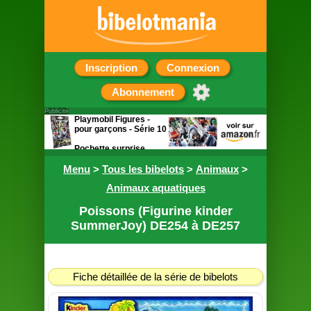
Inscription
Connexion
Abonnement
Publicité
Playmobil Figures -
pour garçons - Série 10
Pochette surprise
contenant une figurine
Menu
>
Tous les bibelots
>
Animaux
>
Animaux aquatiques
Poissons (Figurine kinder
SummerJoy) DE254 à DE257
Fiche détaillée de la série de bibelots