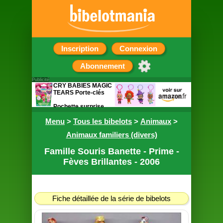
Inscription
Connexion
Abonnement
Publicité
CRY BABIES MAGIC
TEARS Porte-clés
Pochette surprise
contenant un porte
Menu
clef de 7cm
>
Tous les bibelots
>
Animaux
>
Animaux familiers (divers)
Famille Souris Banette - Prime -
Fèves Brillantes - 2006
Fiche détaillée de la série de bibelots