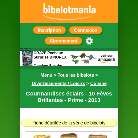
Inscription
Connexion
Abonnement
Publicité
CRAZE Pochette
Surprise DINOREX
Contient 5 petits
cadeaux sur le
thème des
Menu
>
Tous les bibelots
>
dinosaures
Divertissements / Loisirs
>
Cuisine
Gourmandises éclairs - 10 Fèves
Brillantes - Prime - 2013
Fiche détaillée de la série de bibelots