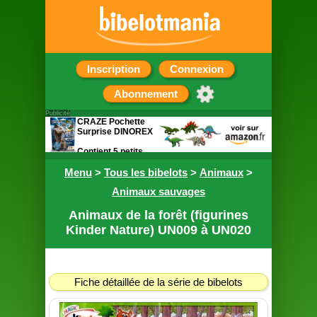
Inscription
Connexion
Abonnement
Publicité
CRAZE Pochette
Surprise DINOREX
Contient 5 petits
cadeaux sur le
Menu
thème des
>
Tous les bibelots
>
Animaux
>
dinosaures
Animaux sauvages
Animaux de la forêt (figurines
Kinder Nature) UN009 à UN020
Fiche détaillée de la série de bibelots