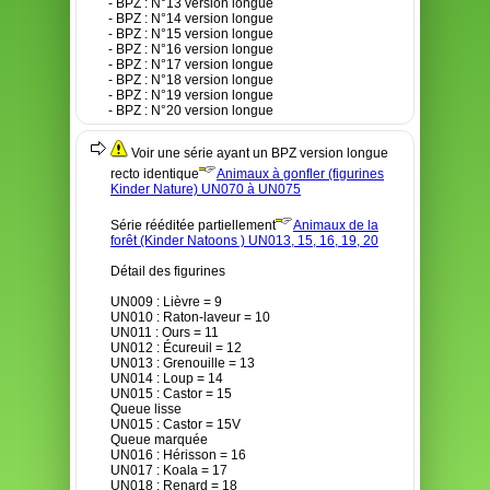
- BPZ : N°13 version longue
- BPZ : N°14 version longue
- BPZ : N°15 version longue
- BPZ : N°16 version longue
- BPZ : N°17 version longue
- BPZ : N°18 version longue
- BPZ : N°19 version longue
- BPZ : N°20 version longue
Voir une série ayant un BPZ version longue
recto identique
Animaux à gonfler (figurines
Kinder Nature) UN070 à UN075
Série rééditée partiellement
Animaux de la
forêt (Kinder Natoons ) UN013, 15, 16, 19, 20
Détail des figurines
UN009 : Lièvre = 9
UN010 : Raton-laveur = 10
UN011 : Ours = 11
UN012 : Écureuil = 12
UN013 : Grenouille = 13
UN014 : Loup = 14
UN015 : Castor = 15
Queue lisse
UN015 : Castor = 15V
Queue marquée
UN016 : Hérisson = 16
UN017 : Koala = 17
UN018 : Renard = 18