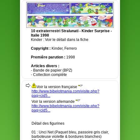
10 extraterrestri Stralunati - Kinder Surprise -
Italie 1998
Kinder : Voir le détail dans la fiche
Copyright :
Kinder, Ferrero
Première parution :
1998
Articles divers :
- Bande de papier (BPZ)
- Collection complète
Voir la version française
http://www.bibelotmania.com/visite.php?
pag=cid5...
Voir la version allemande
http://www.bibelotmania.com/visite.php?
pag=cid5...
Détail des figurines
01 : Unci Net (Paquet bleu, passoire gris clair,
barboteuse violette & bordures blanches)