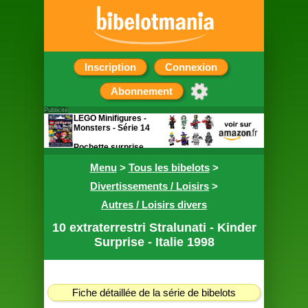
Inscription
Connexion
Abonnement
Publicité
LEGO Minifigures -
Monsters - Série 14
Pochette surprise
contenant une figurine
Menu
>
Tous les bibelots
>
Divertissements / Loisirs
>
Autres / Loisirs divers
10 extraterrestri Stralunati - Kinder
Surprise - Italie 1998
Fiche détaillée de la série de bibelots