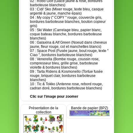
02 : Robo Golf (Glace jaune & rose, bordures
barboteuse blanches)
03 : Cidi' Sko (Mixer rouge, texte bleu, casque
argenté & jaune, manche épais)
04 : My copy (" COPY " rouge, couvercle gris,
bordures barboteuse blanches, bouton copieur
gris)
05 : Ski Water (Carrelage bleu, papier blanc,
coque bateau blanche, bordures barboteuse
blanches)
06 : Galaxina & Alf Green (Noeud dans cheveux
jaune, fleur rouge, col et manchettes blancs)
07 : Space Post (Fusée jaune, bout rouge, texte "
Ciao ", bordures barboteuse blanches)
08 : Venerella (Bombe rouge, coussin rose,
compresseur bleu, grille grise, barboteuse
violette & bordures blanches)
09 : Tarta Ridens & Kosmonello (Tortue fusée
rouge, briquet clair, bordures barboteuse
blanches)
10 : Tic & Tokko (Antenne rose, rebord rouge,
cadran doré, bordures barboteuse blanches)
Clic sur l'image pour zoomer
Présentation de la
Bande de papier (BPZ)
collection