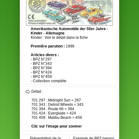
Amerikanische Automobile der 50er Jahre -
Kinder - Allemagne
Kinder : Voir le détail dans la fiche
Première parution :
1996
Articles divers :
- BPZ N°297
- BPZ N°343
- BPZ N°394
- BPZ N°424
- BPZ N°459
- Collection complète
Détail :
701 297 : Midnight Sun = 297
701 343 : Detroit Wheels = 343
701 394 : Route 66 = 394
701 424 : Everglade = 424
701 459 : Malibu Beach = 459
Clic sur l'image pour zoomer
Présentation de la
Exemple de BPZ (verso)