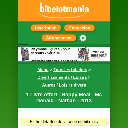
Inscription
Connexion
Abonnement
Publicité
Playmobil Figures - pour
garçons - Série 16
Pochette surprise contenant
une figurine
Menu
>
Tous les bibelots
>
Divertissements / Loisirs
>
Autres / Loisirs divers
1 Livre offert - Happy Meal - Mc
Donald - Nathan - 2013
Fiche détaillée de la série de bibelots