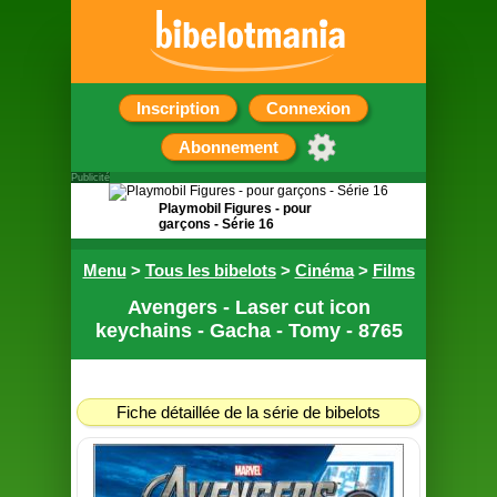
Inscription
Connexion
Abonnement
Publicité
Playmobil Figures - pour
garçons - Série 16
Pochette surprise contenant
Menu
>
Tous les bibelots
>
Cinéma
>
Films
une figurine
Avengers - Laser cut icon
keychains - Gacha - Tomy - 8765
Fiche détaillée de la série de bibelots