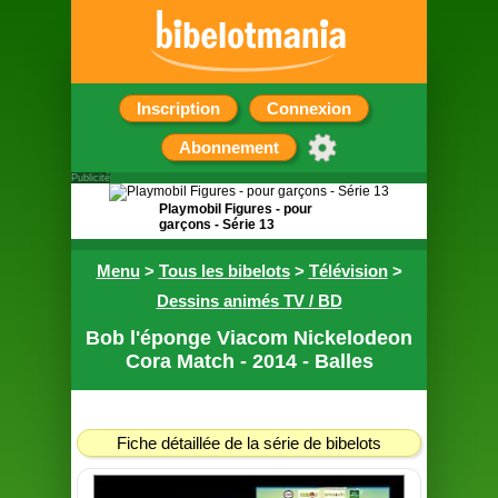
Inscription
Connexion
Abonnement
Publicité
Playmobil Figures - pour
garçons - Série 13
Pochette surprise contenant
Menu
>
Tous les bibelots
>
Télévision
>
une figurine
Dessins animés TV / BD
Bob l'éponge Viacom Nickelodeon
Cora Match - 2014 - Balles
Fiche détaillée de la série de bibelots