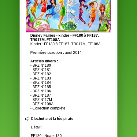
Disney Fairies - kinder - FF180 à FF187,
TR017M, FT108A
Kinder : FF180 à FF187, TR017M, FT108A
Première parution :
aout 2014
Articles divers :
- BPZ N°180
- BPZ N°181
- BPZ N°182
- BPZ N°183
- BPZ N°184
- BPZ N°185
- BPZ N°186
- BPZ N°187
- BPZ N°17M
- BPZ N°108A
- Collection complète
Clochette et la fée pirate
Détail:
FF180 : Noa = 180