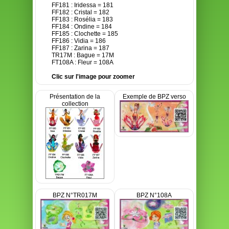
FF181 : Iridessa = 181
FF182 : Cristal = 182
FF183 : Rosélia = 183
FF184 : Ondine = 184
FF185 : Clochette = 185
FF186 : Vidia = 186
FF187 : Zarina = 187
TR17M : Bague = 17M
FT108A : Fleur = 108A
Clic sur l'image pour zoomer
Présentation de la
Exemple de BPZ verso
collection
BPZ N°TR017M
BPZ N°108A