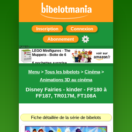
Inscription
Connexion
Abonnement
Publicité
LEGO Minifigures - The
Muppets - Boite de 6
6 pochettes surprise
contenant chacune
Menu
une figurine
>
Tous les bibelots
>
Cinéma
>
Animations 3D au cinéma
Disney Fairies - kinder - FF180 à
FF187, TR017M, FT108A
Fiche détaillée de la série de bibelots