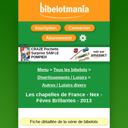
Inscription
Connexion
Abonnement
Publicité
CRAZE Pochette
Surprise SAM LE
POMPIER
Contient 5 petits
cadeaux
Menu
>
Tous les bibelots
>
Divertissements / Loisirs
>
Autres / Loisirs divers
Les chapelles de France - Nex -
Fèves Brillantes - 2013
Fiche détaillée de la série de bibelots