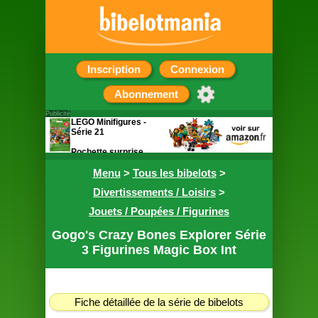
Inscription
Connexion
Abonnement
Publicité
LEGO Minifigures -
Série 21
Pochette surprise
contenant une figurine
Menu
>
Tous les bibelots
>
Divertissements / Loisirs
>
Jouets / Poupées / Figurines
Gogo's Crazy Bones Explorer Série
3 Figurines Magic Box Int
Fiche détaillée de la série de bibelots