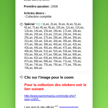
Première parution :
2008
Articles divers :
- Collection complète
Spécial
*(1)
:
1Las, 2Las, 3Las, 4Las, 5Las,
6Las, 7Las, 8Las, 9Las, 10Las, 11Las, 12Las,
13Las, 14Las, 15Las, 16Las, 17Las, 18Las,
19Las, 20Las, 21Las, 22Las, 23Las, 24Las,
25Las, 26Las, 27Las, 28Las, 29Las, 30Las,
31Las, 32Las, 33Las, 34Las, 35Las, 36Las,
37Las, 38Las, 39Las, 40Las, 41Las, 42Las,
43Las, 44Las, 45Las, 46Las, 47Las, 48Las,
49Las, 50Las, 51Las, 52Las, 53Las, 54Las,
55Las, 56Las, 57Las, 58Las, 59Las, 60Las,
61Las, 62Las, 63Las, 64Las, 65Las, 66Las,
67Las, 68Las, 69Las, 70Las, 71Las, 72Las,
73Las, 74Las, 75Las, 76Las, 77Las, 78Las,
79Las, 80Las
Clic sur l'image pour le zoom
Pour la collection des stickers voir le
lien suivant
http://www.paninimania.com/visite.php?
pag=cid50...
Lien vers le site officiel
gogosexplorer