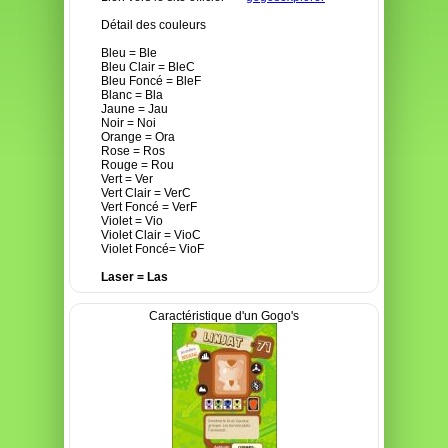
Détail des couleurs
Bleu = Ble
Bleu Clair = BleC
Bleu Foncé = BleF
Blanc = Bla
Jaune = Jau
Noir = Noi
Orange = Ora
Rose = Ros
Rouge = Rou
Vert = Ver
Vert Clair = VerC
Vert Foncé = VerF
Violet = Vio
Violet Clair = VioC
Violet Foncé= VioF
Laser = Las
Caractéristique d'un Gogo's