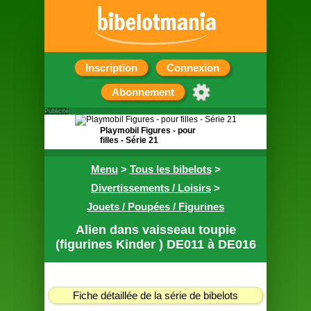
Inscription
Connexion
Abonnement
Publicité
Playmobil Figures - pour
filles - Série 21
Pochette surprise
Menu
>
Tous les bibelots
>
contenant une figurine
Divertissements / Loisirs
>
Jouets / Poupées / Figurines
Alien dans vaisseau toupie
(figurines Kinder ) DE011 à DE016
Fiche détaillée de la série de bibelots