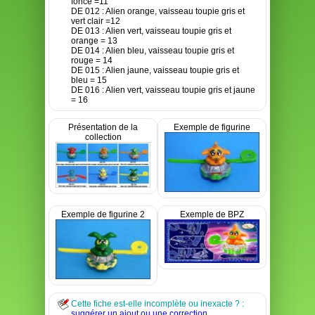
foncé =11
DE 012 : Alien orange, vaisseau toupie gris et
vert clair =12
DE 013 : Alien vert, vaisseau toupie gris et
orange = 13
DE 014 : Alien bleu, vaisseau toupie gris et
rouge = 14
DE 015 : Alien jaune, vaisseau toupie gris et
bleu = 15
DE 016 : Alien vert, vaisseau toupie gris et jaune
= 16
Présentation de la
Exemple de figurine
collection
Exemple de figurine 2
Exemple de BPZ
Cette fiche est-elle incomplète ou inexacte ? :
suggérer un ajout ou une correction