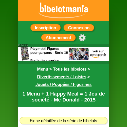
Inscription
Connexion
Abonnement
Publicité
Playmobil Figures -
pour garçons - Série 10
Pochette surprise
contenant une figurine
Menu
>
Tous les bibelots
>
Divertissements / Loisirs
>
Jouets / Poupées / Figurines
1 Menu + 1 Happy Meal = 1 Jeu de
société - Mc Donald - 2015
Fiche détaillée de la série de bibelots