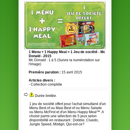
1 Menu + 1 Happy Meal = 1 Jeu de société - Mc
Donald - 2015
Mc Donald : 1 à 5 (Suivre la numérotation sur
l'image)
Première parution :
15 avril 2015
Articles divers :
- Collection complète
Durée limitée.
1 jeu de société offert pour l'achat simultané d'un
Menu Best of ou Maxi Best of ou Menu Salade
ou Menu McFirst et d'un Menu Happy Meal™. A
choisir parmi une sélection de 5 jeux selon
disponibilité en restaurant : Dobble, Cluedo,
Jungle Speed, Mistigri, Qui-est-ce?