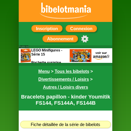
Inscription
Connexion
Abonnement
Publicité
LEGO Minifigures -
Série 15
Pochette surprise
contenant une figurine
Menu
>
Tous les bibelots
>
Divertissements / Loisirs
>
Autres / Loisirs divers
Bracelets papillon - kinder Youmitik
FS144, FS144A, FS144B
Fiche détaillée de la série de bibelots