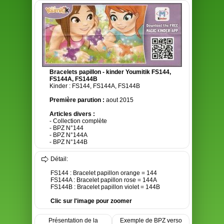
Bracelets papillon - kinder Youmitik FS144,
FS144A, FS144B
Kinder : FS144, FS144A, FS144B
Première parution :
aout 2015
Articles divers :
- Collection complète
- BPZ N°144
- BPZ N°144A
- BPZ N°144B
Détail:
FS144 : Bracelet papillon orange = 144
FS144A : Bracelet papillon rose = 144A
FS144B : Bracelet papillon violet = 144B
Clic sur l'image pour zoomer
Présentation de la
Exemple de BPZ verso