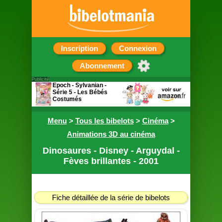
Inscription
Connexion
Abonnement
Publicité
Epoch - Sylvanian -
Série 5 - Les Bébés
Costumés
Sachet surprise
Menu
contenant une figurine
>
Tous les bibelots
>
Cinéma
>
Animations 3D au cinéma
Dinosaures - Disney - Arguydal -
Fèves brillantes - 2001
Fiche détaillée de la série de bibelots