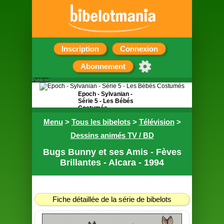
Inscription
Connexion
Abonnement
Publicité
Epoch - Sylvanian -
Série 5 - Les Bébés
Costumés
Menu
>
Tous les bibelots
>
Télévision
>
Sachet surprise
contenant une figurine
Dessins animés TV / BD
Bugs Bunny et ses Amis - Fèves
Brillantes - Alcara - 1994
Fiche détaillée de la série de bibelots