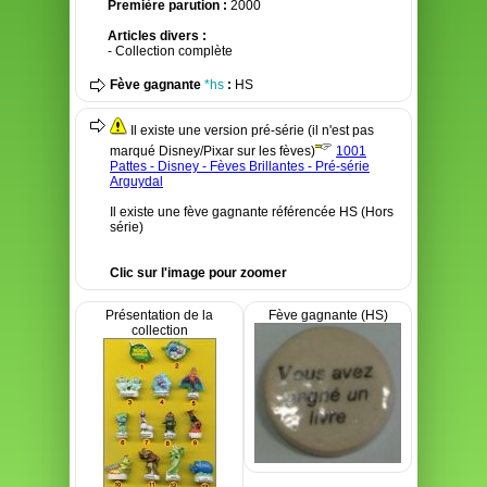
Première parution :
2000
Articles divers :
- Collection complète
Fève gagnante
*hs
:
HS
Il existe une version pré-série (il n'est pas
marqué Disney/Pixar sur les fèves)
1001
Pattes - Disney - Fèves Brillantes - Pré-série
Arguydal
Il existe une fève gagnante référencée HS (Hors
série)
Clic sur l'image pour zoomer
Présentation de la
Fève gagnante (HS)
collection