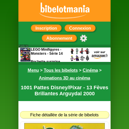
Inscription
Connexion
Abonnement
Publicité
LEGO Minifigures -
Monsters - Série 14
Pochette surprise
contenant une figurine
Menu
>
Tous les bibelots
>
Cinéma
>
Animations 3D au cinéma
1001 Pattes Disney/Pixar - 13 Fèves
Brillantes Arguydal 2000
Fiche détaillée de la série de bibelots