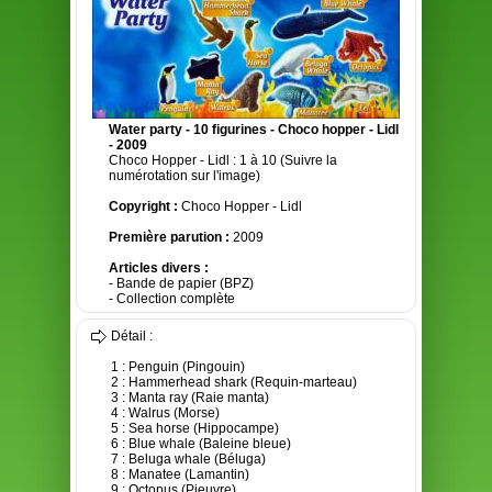
Water party - 10 figurines - Choco hopper - Lidl
- 2009
Choco Hopper - Lidl : 1 à 10 (Suivre la
numérotation sur l'image)
Copyright :
Choco Hopper - Lidl
Première parution :
2009
Articles divers :
- Bande de papier (BPZ)
- Collection complète
Détail :
1 : Penguin (Pingouin)
2 : Hammerhead shark (Requin-marteau)
3 : Manta ray (Raie manta)
4 : Walrus (Morse)
5 : Sea horse (Hippocampe)
6 : Blue whale (Baleine bleue)
7 : Beluga whale (Béluga)
8 : Manatee (Lamantin)
9 : Octopus (Pieuvre)