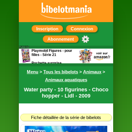
Inscription
Connexion
Abonnement
Publicité
Playmobil Figures - pour
filles - Série 21
Pochette surprise
contenant une figurine
Menu
>
Tous les bibelots
>
Animaux
>
Animaux aquatiques
Water party - 10 figurines - Choco
hopper - Lidl - 2009
Fiche détaillée de la série de bibelots