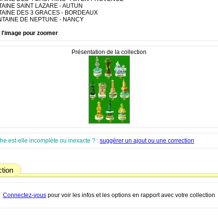
NTAINE SAINT LAZARE - AUTUN
NTAINE DES 3 GRACES - BORDEAUX
ONTAINE DE NEPTUNE - NANCY
r l'image pour zoomer
Présentation de la collection
che est-elle incomplète ou inexacte ? :
suggérer un ajout ou une correction
ction
Connectez-vous
pour voir les infos et les options en rapport avec votre collection