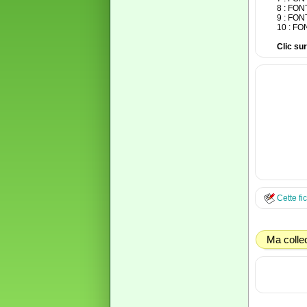
8 : FO
9 : FO
10 : F
Clic su
Cette fi
Ma colle