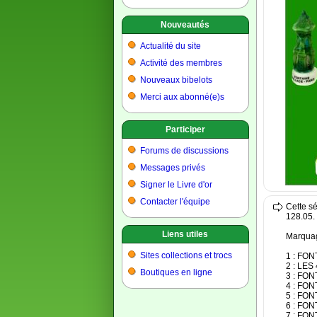
Nouveautés
Actualité du site
Activité des membres
Nouveaux bibelots
Merci aux abonné(e)s
Participer
Forums de discussions
Messages privés
Signer le Livre d'or
Contacter l'équipe
Cette sé
128.05.
Liens utiles
Marquag
Sites collections et trocs
1 : FO
2 : LE
Boutiques en ligne
3 : FO
4 : FO
5 : FO
6 : FO
7 : FO