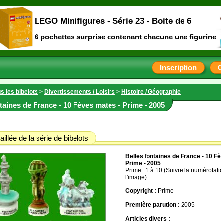
LEGO Minifigures - Série 23 - Boite de 6
6 pochettes surprise contenant chacune une figurine
Inscription
s les bibelots
>
Divertissements / Loisirs
>
Histoire / Géographie
taines de France - 10 Fèves mates - Prime - 2005
aillée de la série de bibelots
Belles fontaines de France - 10 F
Prime - 2005
Prime : 1 à 10 (Suivre la numérotati
l'image)
Copyright :
Prime
Première parution :
2005
Articles divers :