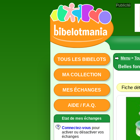
Publicité
Menu
>
Tou
TOUS LES BIBELOTS
Belles fon
MA COLLECTION
Fiche dét
MES ÉCHANGES
AIDE / F.A.Q.
Etat de mes échanges
Connectez-vous
pour
activer ou désactiver vos
échanges