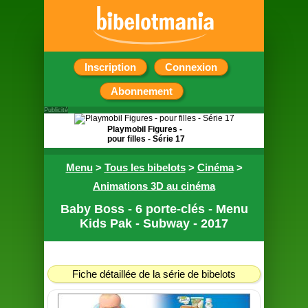
Inscription
Connexion
Abonnement
Publicité
Playmobil Figures -
pour filles - Série 17
Pochette surprise
Menu
>
Tous les bibelots
>
Cinéma
>
contenant une figurine
Animations 3D au cinéma
Baby Boss - 6 porte-clés - Menu
Kids Pak - Subway - 2017
Fiche détaillée de la série de bibelots