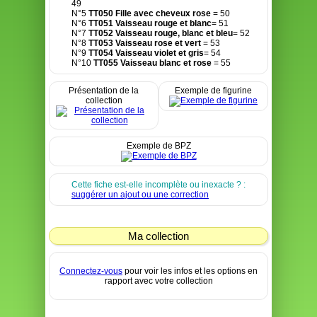
49
N°5
TT050 Fille avec cheveux rose
= 50
N°6
TT051 Vaisseau rouge et blanc
= 51
N°7
TT052 Vaisseau rouge, blanc et bleu
= 52
N°8
TT053 Vaisseau rose et vert
= 53
N°9
TT054 Vaisseau violet et gris
= 54
N°10
TT055 Vaisseau blanc et rose
= 55
Présentation de la
Exemple de figurine
collection
Exemple de BPZ
Cette fiche est-elle incomplète ou inexacte ? :
suggérer un ajout ou une correction
Ma collection
Connectez-vous
pour voir les infos et les options en
rapport avec votre collection