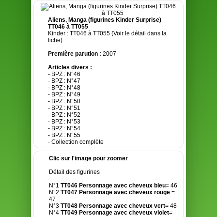
Aliens, Manga (figurines Kinder Surprise)
TT046 à TT055
Kinder : TT046 à TT055 (Voir le détail dans la
fiche)
Première parution :
2007
Articles divers :
- BPZ : N°46
- BPZ : N°47
- BPZ : N°48
- BPZ : N°49
- BPZ : N°50
- BPZ : N°51
- BPZ : N°52
- BPZ : N°53
- BPZ : N°54
- BPZ : N°55
- Collection complète
Clic sur l'image pour zoomer
Détail des figurines
N°1
TT046 Personnage avec cheveux bleu
= 46
N°2
TT047 Personnage avec cheveux rouge
=
47
N°3
TT048 Personnage avec cheveux vert
= 48
N°4
TT049 Personnage avec cheveux violet
=