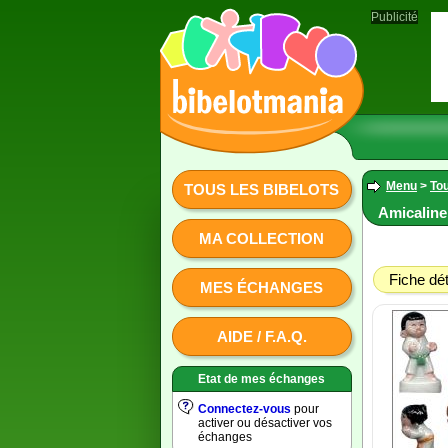
Publicité
Menu
>
Tou
TOUS LES BIBELOTS
Amicaline 
MA COLLECTION
Fiche dét
MES ÉCHANGES
AIDE / F.A.Q.
Etat de mes échanges
Connectez-vous
pour
activer ou désactiver vos
échanges