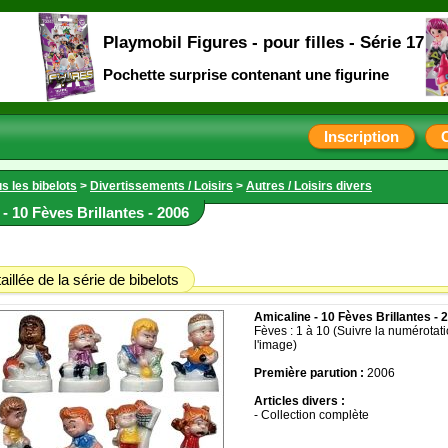
Playmobil Figures - pour filles - Série 17
Pochette surprise contenant une figurine
Inscription
s les bibelots
>
Divertissements / Loisirs
>
Autres / Loisirs divers
- 10 Fèves Brillantes - 2006
aillée de la série de bibelots
Amicaline - 10 Fèves Brillantes - 
Fèves : 1 à 10 (Suivre la numérotati
l'image)
Première parution :
2006
Articles divers :
- Collection complète