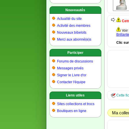
Nouveautés
Actualité du site
Cett
Activité des membres
Voir
Nouveaux bibelots
Brillant
Merci aux abonné(e)s
Clic su
Participer
Forums de discussions
Messages privés
Signer le Livre d'or
Contacter l'équipe
Liens utiles
Cette fi
Sites collections et trocs
Boutiques en ligne
Ma colle