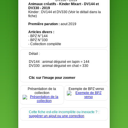
Animaux créatifs - Kinder Mixart - DV144 et
DV330 - 2019
Kinder : DV144 et DV330 (Voir le détail dans la
fiche)
Première parution :
aout 2019
Articles divers :
- BPZ N°144
- BPZ N°330
- Collection complète
Détail :
DV144 : animal déguisé en lapin = 144
DV330 : animal déguisé en chat = 330
Clic sur l'image pour zoomer
Présentation de la
Exemple de BPZ verso
collection
Cette fiche est-elle incomplète ou inexacte ? :
suggérer un ajout ou une correction