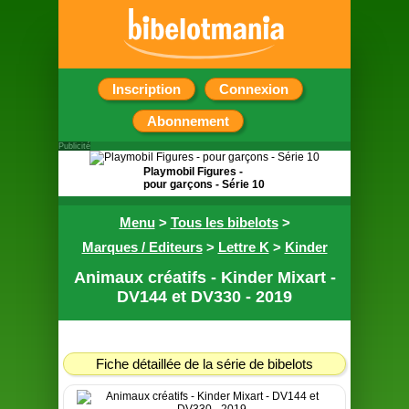
Inscription
Connexion
Abonnement
Publicité
Playmobil Figures -
pour garçons - Série 10
Pochette surprise
Menu
>
Tous les bibelots
>
contenant une figurine
Marques / Editeurs
>
Lettre K
>
Kinder
Animaux créatifs - Kinder Mixart -
DV144 et DV330 - 2019
Fiche détaillée de la série de bibelots