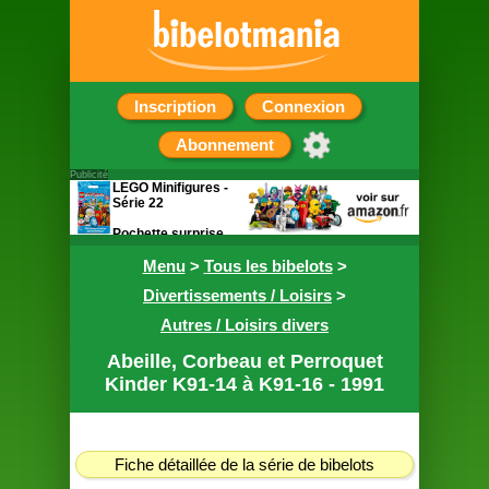
Inscription
Connexion
Abonnement
Publicité
LEGO Minifigures -
Série 22
Pochette surprise
contenant une
figurine
Menu
>
Tous les bibelots
>
Divertissements / Loisirs
>
Autres / Loisirs divers
Abeille, Corbeau et Perroquet
Kinder K91-14 à K91-16 - 1991
Fiche détaillée de la série de bibelots