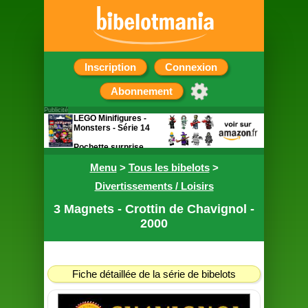
Inscription
Connexion
Abonnement
Publicité
LEGO Minifigures -
Monsters - Série 14
Pochette surprise
contenant une figurine
Menu
>
Tous les bibelots
>
Divertissements / Loisirs
3 Magnets - Crottin de Chavignol -
2000
Fiche détaillée de la série de bibelots