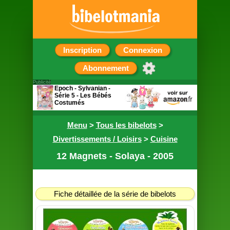
Inscription
Connexion
Abonnement
Publicité
Epoch - Sylvanian -
Série 5 - Les Bébés
Costumés
Sachet surprise
contenant une figurine
Menu
>
Tous les bibelots
>
Divertissements / Loisirs
>
Cuisine
12 Magnets - Solaya - 2005
Fiche détaillée de la série de bibelots