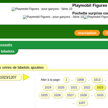
Playmobil Figures 
Pochette surprise co
Inscription
uveautés
bibelots
 séries de bibelots ajoutées
1023/1207
...
...
...
Aller à la page :
1
1008
1013
1019
1020
1021
1022
1023
...
.
1025
1026
1027
1028
1033
...
1207