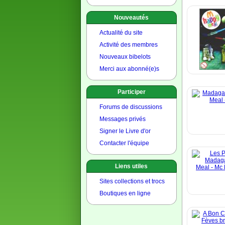
Nouveautés
Actualité du site
Activité des membres
Nouveaux bibelots
Merci aux abonné(e)s
Participer
Forums de discussions
Messages privés
Signer le Livre d'or
Contacter l'équipe
Liens utiles
Sites collections et trocs
Boutiques en ligne