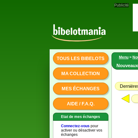
Publicité
Menu
>
No
TOUS LES BIBELOTS
Nouveaux 
MA COLLECTION
Dernières
MES ÉCHANGES
AIDE / F.A.Q.
Etat de mes échanges
Connectez-vous
pour
activer ou désactiver vos
échanges