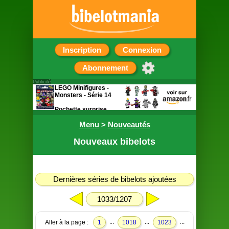
Inscription
Connexion
Abonnement
Publicité
LEGO Minifigures -
Monsters - Série 14
Pochette surprise
contenant une figurine
Menu
>
Nouveautés
Nouveaux bibelots
Dernières séries de bibelots ajoutées
1033/1207
...
...
...
Aller à la page :
1
1018
1023