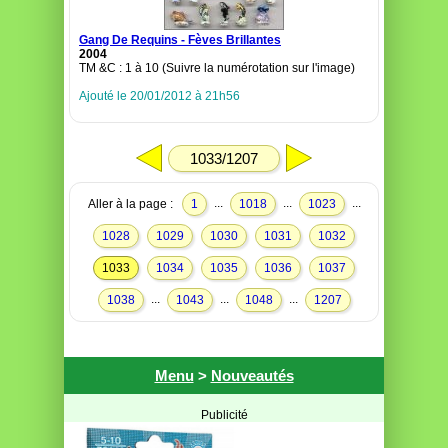
Gang De Requins - Fèves Brillantes
2004
TM &C : 1 à 10 (Suivre la numérotation sur l'image)
Ajouté le 20/01/2012 à 21h56
1033/1207
...
...
...
Aller à la page :
1
1018
1023
1028
1029
1030
1031
1032
1033
1034
1035
1036
1037
...
...
...
1038
1043
1048
1207
Menu
>
Nouveautés
Publicité