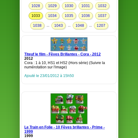
1028
1029
1030
1031
1032
1033
1034
1035
1036
1037
...
...
...
1038
1043
1048
1207
Titeuf le film - Fèves Brillantes - Cora - 2012
2012
Cora : 1 à 10, HS1 et HS2 (Hors série) (Suivre la
numérotation sur l'image)
Ajouté le 23/01/2012 à 15h50
Le Train en Folie - 10 Fèves brillantes - Prime -
1999
1999