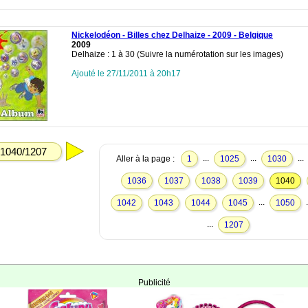
Nickelodéon - Billes chez Delhaize - 2009 - Belgique
2009
Delhaize : 1 à 30 (Suivre la numérotation sur les images)
Ajouté le 27/11/2011 à 20h17
1040/1207
...
...
...
Aller à la page :
1
1025
1030
1036
1037
1038
1039
1040
...
.
1042
1043
1044
1045
1050
...
1207
Publicité