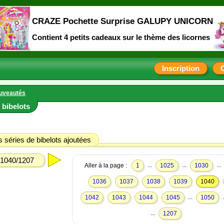
CRAZE Pochette Surprise GALUPY UNICORN
Contient 4 petits cadeaux sur le thème des licornes
Inscription
uveautés
bibelots
 séries de bibelots ajoutées
1040/1207
...
...
...
Aller à la page :
1
1025
1030
1036
1037
1038
1039
1040
...
.
1042
1043
1044
1045
1050
...
1207