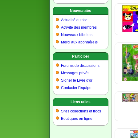
Nouveautés
Actualité du site
Activité des membres
Nouveaux bibelots
Merci aux abonné(e)s
Participer
Forums de discussions
Messages privés
Signer le Livre d'or
Contacter l'équipe
Liens utiles
Sites collections et trocs
Boutiques en ligne