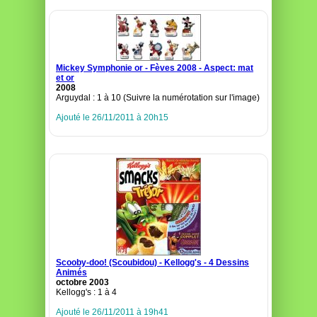
Mickey Symphonie or - Fèves 2008 - Aspect: mat
et or
2008
Arguydal : 1 à 10 (Suivre la numérotation sur l'image)
Ajouté le 26/11/2011 à 20h15
Scooby-doo! (Scoubidou) - Kellogg's - 4 Dessins
Animés
octobre 2003
Kellogg's : 1 à 4
Ajouté le 26/11/2011 à 19h41