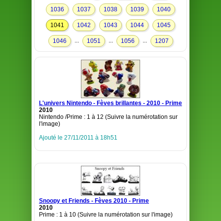
1036
1037
1038
1039
1040
1041
1042
1043
1044
1045
...
...
...
1046
1051
1056
1207
L'univers Nintendo - Fèves brillantes - 2010 - Prime
2010
Nintendo /Prime : 1 à 12 (Suivre la numérotation sur
l'image)
Ajouté le 27/11/2011 à 18h51
Snoopy et Friends - Fèves 2010 - Prime
2010
Prime : 1 à 10 (Suivre la numérotation sur l'image)