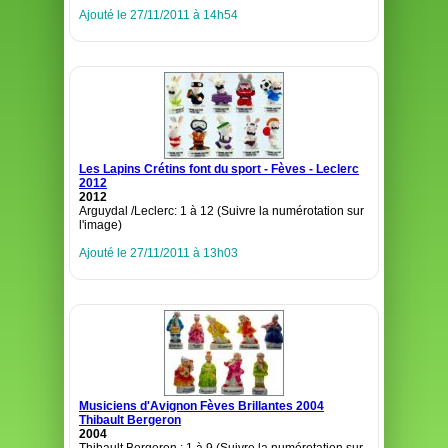
Ajouté le 27/11/2011 à 14h54
Les Lapins Crétins font du sport - Fèves - Leclerc
2012
2012
Arguydal /Leclerc: 1 à 12 (Suivre la numérotation sur
l'image)
Ajouté le 27/11/2011 à 13h03
Musiciens d'Avignon Fèves Brillantes 2004
Thibault Bergeron
2004