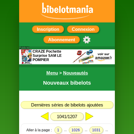
Inscription
Connexion
Abonnement
Publicité
CRAZE Pochette
Surprise SAM LE
POMPIER
Contient 5 petits
cadeaux
Menu
>
Nouveautés
Nouveaux bibelots
Dernières séries de bibelots ajoutées
1041/1207
...
...
...
Aller à la page :
1
1026
1031