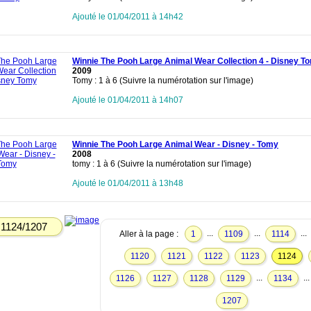
Ajouté le 01/04/2011 à 14h42
Winnie The Pooh Large Animal Wear Collection 4 - Disney T
2009
Tomy : 1 à 6 (Suivre la numérotation sur l'image)
Ajouté le 01/04/2011 à 14h07
Winnie The Pooh Large Animal Wear - Disney - Tomy
2008
tomy : 1 à 6 (Suivre la numérotation sur l'image)
Ajouté le 01/04/2011 à 13h48
1124/1207
...
...
...
Aller à la page :
1
1109
1114
1120
1121
1122
1123
1124
...
..
1126
1127
1128
1129
1134
1207