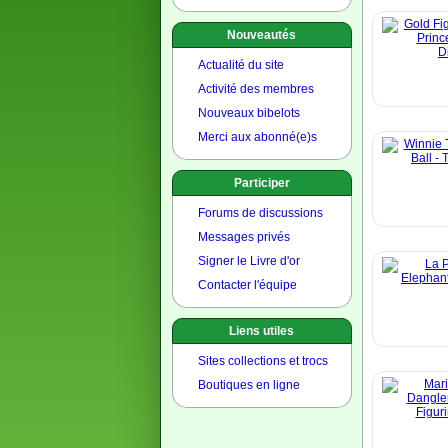
Nouveautés
Actualité du site
Activité des membres
Nouveaux bibelots
Merci aux abonné(e)s
Participer
Forums de discussions
Messages privés
Signer le Livre d'or
Contacter l'équipe
Liens utiles
Sites collections et trocs
Boutiques en ligne