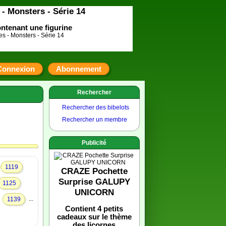
- Monsters - Série 14
ntenant une figurine
Connexion
Abonnement
Rechercher
Rechercher des bibelots
Rechercher un membre
Publicité
1119
CRAZE Pochette
Surprise GALUPY
1125
UNICORN
.
...
1139
Contient 4 petits
cadeaux sur le thème
des licornes