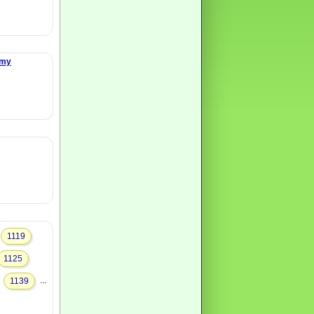
omy
1119
1125
.
...
1139