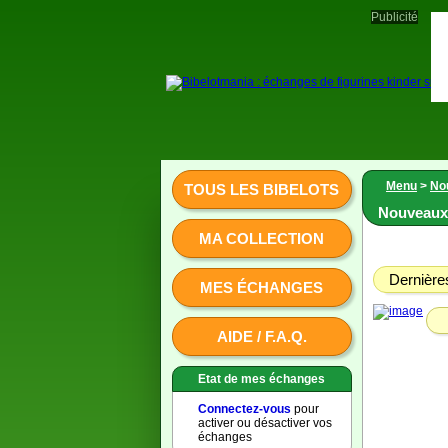
Publicité
Menu
>
No
TOUS LES BIBELOTS
Nouveaux 
MA COLLECTION
Dernières
MES ÉCHANGES
AIDE / F.A.Q.
Etat de mes échanges
Connectez-vous
pour
activer ou désactiver vos
échanges