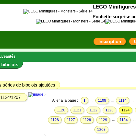
LEGO Minifigures 
Pochette surprise co
Inscription
uveautés
bibelots
 séries de bibelots ajoutées
1124/1207
...
...
...
Aller à la page :
1
1109
1114
1120
1121
1122
1123
1124
...
..
1126
1127
1128
1129
1134
1207