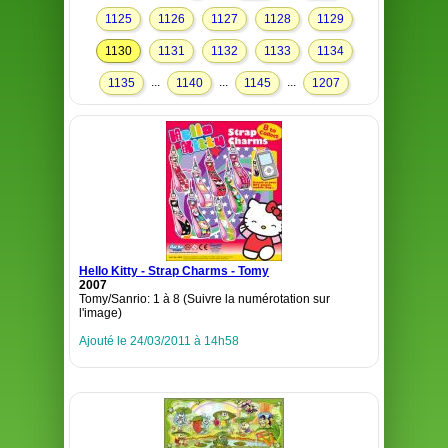
1125
1126
1127
1128
1129
1130
1131
1132
1133
1134
...
...
...
1135
1140
1145
1207
Hello Kitty - Strap Charms - Tomy
2007
Tomy/Sanrio: 1 à 8 (Suivre la numérotation sur
l'image)
Ajouté le 24/03/2011 à 14h58