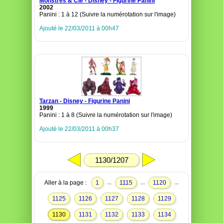
Monstres & Cie - Disney - Figurine Panini
2002
Panini : 1 à 12 (Suivre la numérotation sur l'image)
Ajouté le 22/03/2011 à 00h47
Tarzan - Disney - Figurine Panini
1999
Panini : 1 à 8 (Suivre la numérotation sur l'image)
Ajouté le 22/03/2011 à 00h37
1130/1207
...
...
...
Aller à la page :
1
1115
1120
1125
1126
1127
1128
1129
1130
1131
1132
1133
1134