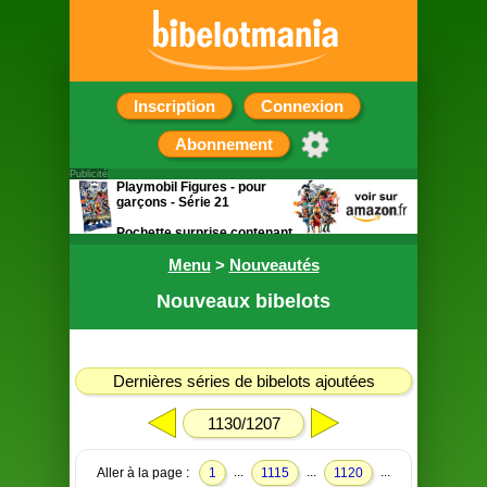
Inscription
Connexion
Abonnement
Publicité
Playmobil Figures - pour
garçons - Série 21
Pochette surprise contenant
une figurine
Menu
>
Nouveautés
Nouveaux bibelots
Dernières séries de bibelots ajoutées
1130/1207
...
...
...
Aller à la page :
1
1115
1120