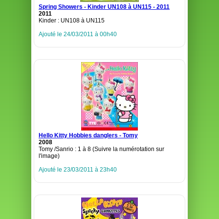
Spring Showers - Kinder UN108 à UN115 - 2011
2011
Kinder : UN108 à UN115
Ajouté le 24/03/2011 à 00h40
Hello Kitty Hobbies danglers - Tomy
2008
Tomy /Sanrio : 1 à 8 (Suivre la numérotation sur
l'image)
Ajouté le 23/03/2011 à 23h40