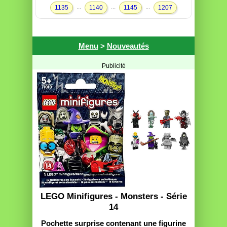
...
...
...
1135
1140
1145
1207
Menu
>
Nouveautés
Publicité
LEGO Minifigures - Monsters - Série
14
Pochette surprise contenant une figurine