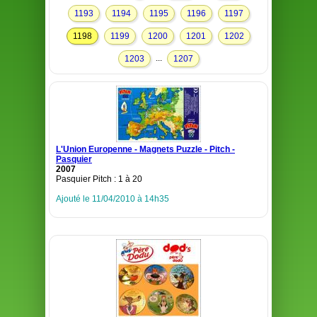
1193
1194
1195
1196
1197
1198
1199
1200
1201
1202
...
1203
1207
L'Union Europenne - Magnets Puzzle - Pitch -
Pasquier
2007
Pasquier Pitch : 1 à 20
Ajouté le 11/04/2010 à 14h35