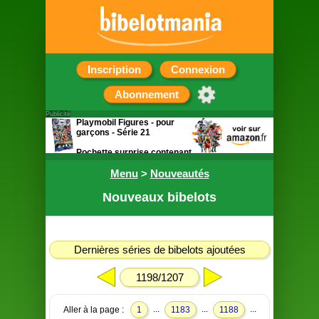
Inscription
Connexion
Abonnement
Publicité
Playmobil Figures - pour
garçons - Série 21
Pochette surprise contenant
une figurine
Menu
>
Nouveautés
Nouveaux bibelots
Dernières séries de bibelots ajoutées
1198/1207
...
...
...
Aller à la page :
1
1183
1188