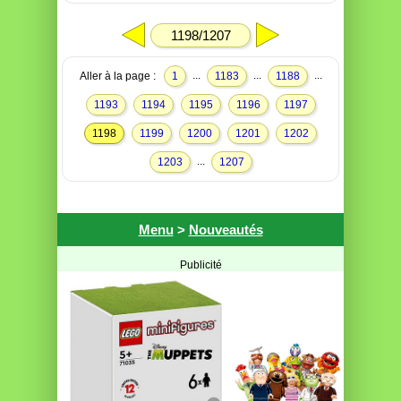
1198/1207
...
...
...
Aller à la page :
1
1183
1188
1193
1194
1195
1196
1197
1198
1199
1200
1201
1202
...
1203
1207
Menu
>
Nouveautés
Publicité