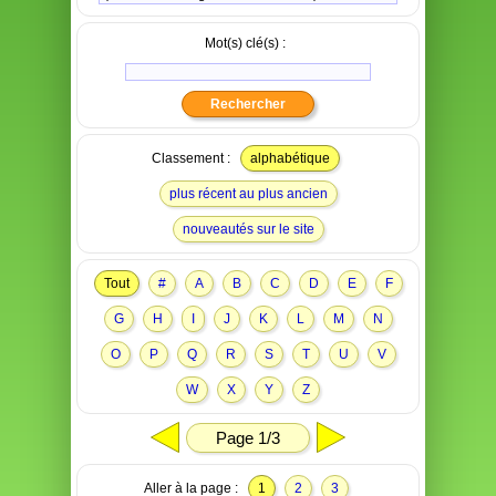
Mot(s) clé(s) :
Classement :
alphabétique
plus récent au plus ancien
nouveautés sur le site
Tout
#
A
B
C
D
E
F
G
H
I
J
K
L
M
N
O
P
Q
R
S
T
U
V
W
X
Y
Z
Page 1/3
Aller à la page :
1
2
3