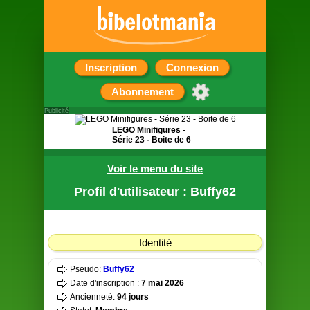
Inscription
Connexion
Abonnement
Publicité
LEGO Minifigures -
Série 23 - Boite de 6
6 pochettes surprise
Voir le menu du site
contenant chacune
une figurine
Profil d'utilisateur : Buffy62
Identité
Pseudo:
Buffy62
Date d'inscription :
7 mai 2026
Ancienneté:
94 jours