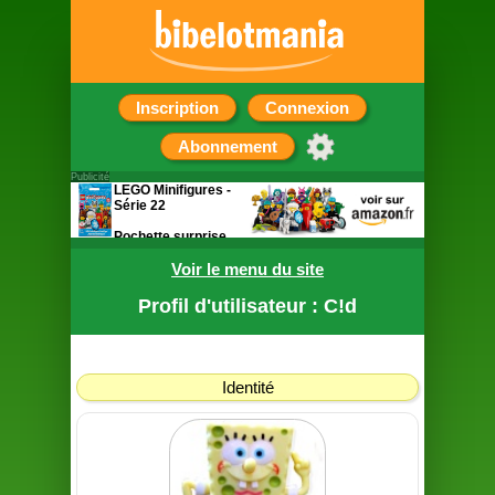
Inscription
Connexion
Abonnement
Publicité
LEGO Minifigures -
Série 22
Pochette surprise
contenant une
figurine
Voir le menu du site
Profil d'utilisateur : C!d
Identité