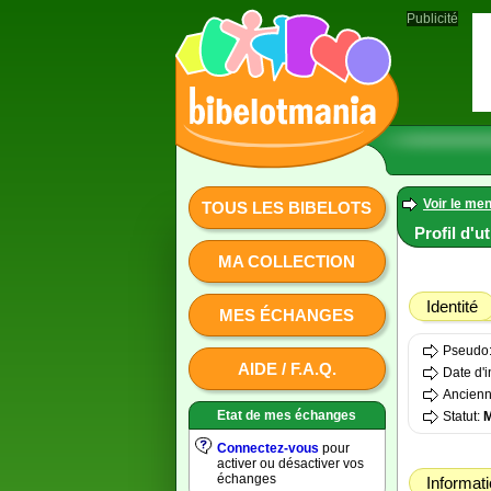
Publicité
Voir le men
TOUS LES BIBELOTS
Profil d'u
MA COLLECTION
Identité
MES ÉCHANGES
Pseudo
AIDE / F.A.Q.
Date d'i
Ancienn
Etat de mes échanges
Statut:
Connectez-vous
pour
activer ou désactiver vos
échanges
Informat