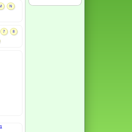
M
N
7
8
21