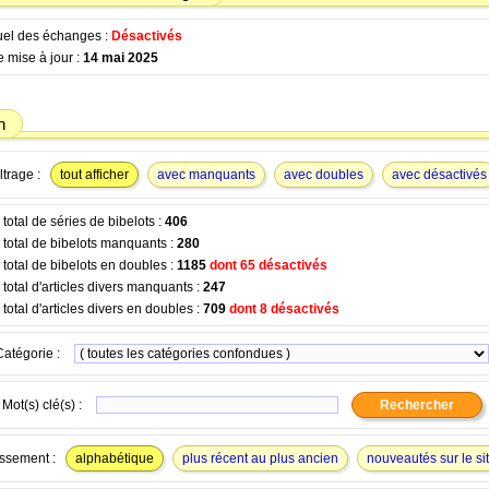
tuel des échanges :
Désactivés
 mise à jour :
14 mai 2025
n
ltrage :
tout afficher
avec manquants
avec doubles
avec désactivés
otal de séries de bibelots :
406
total de bibelots manquants :
280
total de bibelots en doubles :
1185
dont 65 désactivés
otal d'articles divers manquants :
247
otal d'articles divers en doubles :
709
dont 8 désactivés
Catégorie :
Mot(s) clé(s) :
ssement :
alphabétique
plus récent au plus ancien
nouveautés sur le si