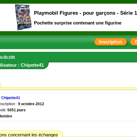
Playmobil Figures - pour garçons - Série 
Pochette surprise contenant une figurine
Inscription
u du site
tilisateur : Chipette41
:
Chipette41
nscription :
9 octobre 2012
eté:
5051 jours
Membre
ions concernant les échanges