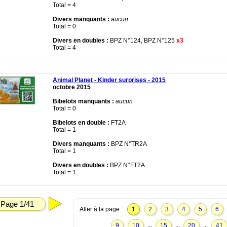
Total = 4
Divers manquants :
aucun
Total = 0
Divers en doubles :
BPZ N°124, BPZ N°125
x3
Total = 4
Animal Planet - Kinder surprises - 2015
octobre 2015
Bibelots manquants :
aucun
Total = 0
Bibelots en double :
FT2A
Total = 1
Divers manquants :
BPZ N°TR2A
Total = 1
Divers en doubles :
BPZ N°FT2A
Total = 1
Page 1/41
Aller à la page :
1
2
3
4
5
6
...
...
...
9
10
15
20
41