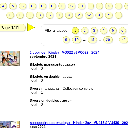
#
A
B
C
D
E
F
G
H
I
J
K
L
O
P
Q
R
S
T
U
V
W
X
Y
Z
Page 1/41
Aller à la page :
1
2
3
4
5
6
...
...
...
9
10
15
20
41
2 copines - Kinder - VQ022 et VQ023 - 2024
septembre 2024
Bibelots manquants :
aucun
Total = 0
Bibelots en double :
aucun
Total = 0
Divers manquants :
Collection complète
Total = 1
Divers en doubles :
aucun
Total = 0
Accessoires de musique - Kinder Joy - VU415 à VU430 - 20
aout 2021