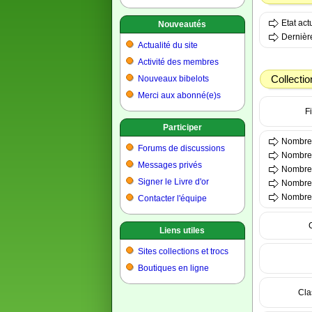
Etat ac
Nouveautés
Dernière
Actualité du site
Activité des membres
Collectio
Nouveaux bibelots
Merci aux abonné(e)s
Fi
Participer
Nombre t
Forums de discussions
Nombre 
Messages privés
Nombre 
Signer le Livre d'or
Nombre t
Nombre t
Contacter l'équipe
Liens utiles
Sites collections et trocs
Boutiques en ligne
Cla