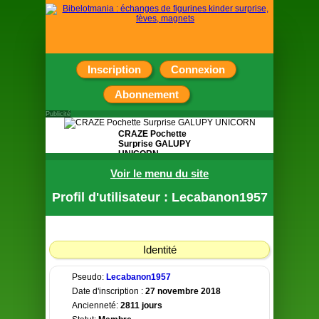
Inscription
Connexion
Abonnement
Publicité
CRAZE Pochette
Surprise GALUPY
UNICORN
Voir le menu du site
Contient 4 petits
cadeaux sur le
thème des licornes
Profil d'utilisateur : Lecabanon1957
Identité
Pseudo:
Lecabanon1957
Date d'inscription :
27 novembre 2018
Ancienneté:
2811 jours