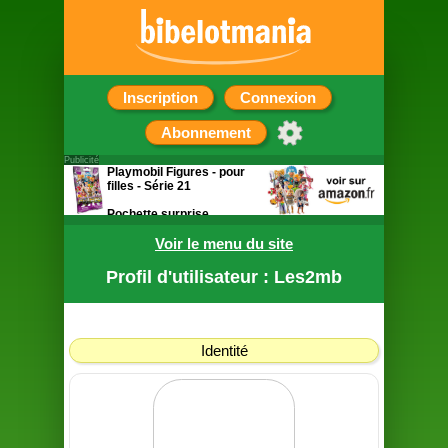
Inscription
Connexion
Abonnement
Publicité
Playmobil Figures - pour
filles - Série 21
Pochette surprise
contenant une figurine
Voir le menu du site
Profil d'utilisateur : Les2mb
Identité