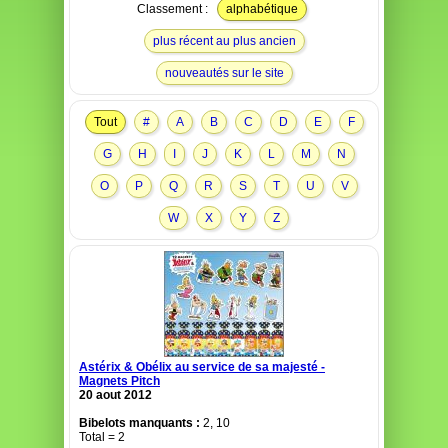
Classement :
alphabétique
plus récent au plus ancien
nouveautés sur le site
Tout
#
A
B
C
D
E
F
G
H
I
J
K
L
M
N
O
P
Q
R
S
T
U
V
W
X
Y
Z
Astérix & Obélix au service de sa majesté -
Magnets Pitch
20 aout 2012
Bibelots manquants :
2, 10
Total = 2