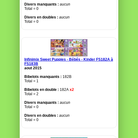
Divers manquants :
aucun
Total = 0
Divers en doubles :
aucun
Total = 0
Infinimix Sweet Puppies - Bébés - Kinder FS182A à
FS183B
aout 2015
Bibelots manquants :
182B
Total = 1
Bibelots en double :
182A
x2
Total = 2
Divers manquants :
aucun
Total = 0
Divers en doubles :
aucun
Total = 0