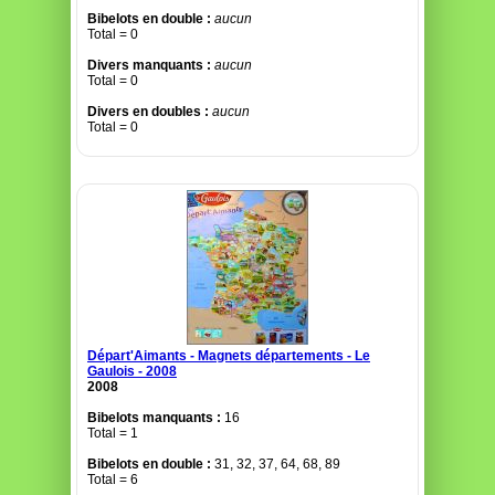
Bibelots en double :
aucun
Total = 0
Divers manquants :
aucun
Total = 0
Divers en doubles :
aucun
Total = 0
Départ'Aimants - Magnets départements - Le
Gaulois - 2008
2008
Bibelots manquants :
16
Total = 1
Bibelots en double :
31, 32, 37, 64, 68, 89
Total = 6