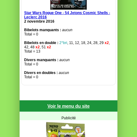
Star Wars Rogue One - 54 Jetons Cosmic Shells -
Leclerc 2016
2 novembre 2016
Bibelots manquants :
aucun
Total = 0
Bibelots en double :
2*bri
, 11, 12, 18, 24, 28, 29
x2
,
42, 48
x2
, 51
x2
Total = 13
Divers manquants :
aucun
Total = 0
Divers en doubles :
aucun
Total = 0
Voir le menu du site
Publicité