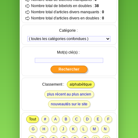
Nombre total de bibelots en doubles :
38
Nombre total d'articles divers manquants :
0
Nombre total d'articles divers en doubles :
0
Catégorie :
Mot(s) clé(s) :
Classement :
alphabétique
plus récent au plus ancien
nouveautés sur le site
Tout
#
A
B
C
D
E
F
G
H
I
J
K
L
M
N