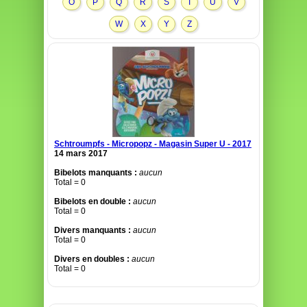
O
P
Q
R
S
T
U
V
W
X
Y
Z
Schtroumpfs - Micropopz - Magasin Super U - 2017
14 mars 2017
Bibelots manquants :
aucun
Total = 0
Bibelots en double :
aucun
Total = 0
Divers manquants :
aucun
Total = 0
Divers en doubles :
aucun
Total = 0