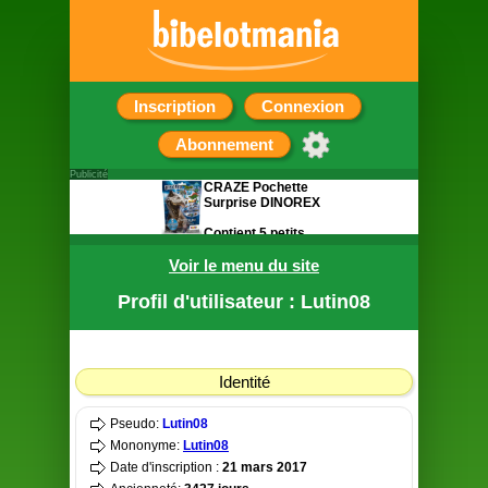
Inscription
Connexion
Abonnement
Publicité
CRAZE Pochette
Surprise DINOREX
Contient 5 petits
cadeaux sur le
Voir le menu du site
thème des
dinosaures
Profil d'utilisateur : Lutin08
Identité
Pseudo:
Lutin08
Mononyme:
Lutin08
Date d'inscription :
21 mars 2017