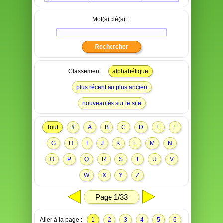
Mot(s) clé(s) :
Classement :
alphabétique
plus récent au plus ancien
nouveautés sur le site
Tout
#
A
B
C
D
E
F
G
H
I
J
K
L
M
N
O
P
Q
R
S
T
U
V
W
X
Y
Z
Page 1/33
Aller à la page :
1
2
3
4
5
6