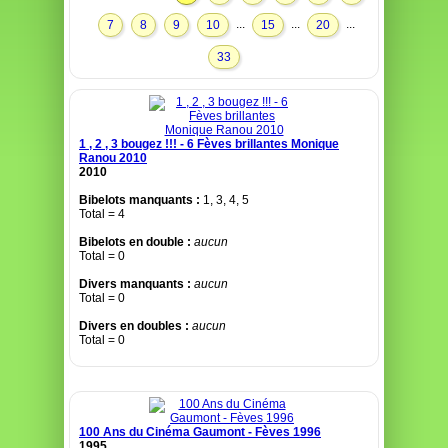
...
...
...
7
8
9
10
15
20
33
1 , 2 , 3 bougez !!! - 6 Fèves brillantes Monique
Ranou 2010
2010
Bibelots manquants :
1, 3, 4, 5
Total = 4
Bibelots en double :
aucun
Total = 0
Divers manquants :
aucun
Total = 0
Divers en doubles :
aucun
Total = 0
100 Ans du Cinéma Gaumont - Fèves 1996
1995