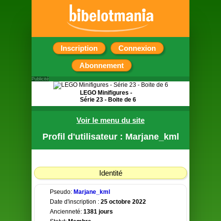
Inscription
Connexion
Abonnement
Publicité
LEGO Minifigures -
Série 23 - Boite de 6
6 pochettes surprise
Voir le menu du site
contenant chacune
une figurine
Profil d'utilisateur : Marjane_kml
Identité
Pseudo:
Marjane_kml
Date d'inscription :
25 octobre 2022
Ancienneté:
1381 jours