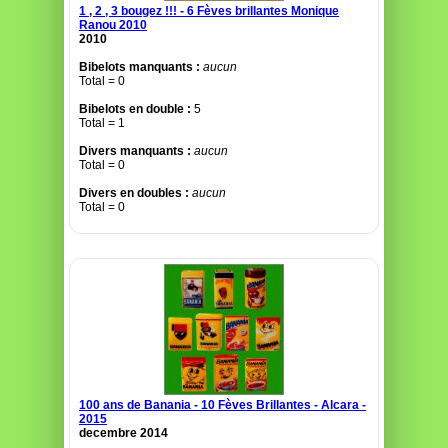
1 , 2 , 3 bougez !!! - 6 Fèves brillantes Monique
Ranou 2010
2010
Bibelots manquants :
aucun
Total = 0
Bibelots en double :
5
Total = 1
Divers manquants :
aucun
Total = 0
Divers en doubles :
aucun
Total = 0
100 ans de Banania - 10 Fèves Brillantes - Alcara -
2015
decembre 2014