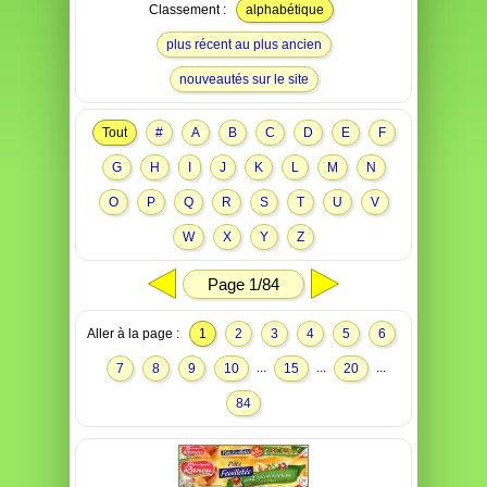
Classement :
alphabétique
plus récent au plus ancien
nouveautés sur le site
Tout
#
A
B
C
D
E
F
G
H
I
J
K
L
M
N
O
P
Q
R
S
T
U
V
W
X
Y
Z
Page 1/84
Aller à la page :
1
2
3
4
5
6
...
...
...
7
8
9
10
15
20
84