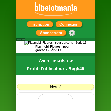
Inscription
Connexion
Abonnement
Publicité
Playmobil Figures - pour
garçons - Série 13
Pochette surprise contenant
Voir le menu du site
une figurine
Profil d'utilisateur : Regli45
Identité